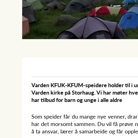
Varden KFUK-KFUM-speidere holder til i u
Varden kirke på Storhaug. Vi har møter hver
har tilbud for barn og unge i alle aldre
Som speider får du mange nye venner, drar p
har det morsomt sammen. Du vil få prøve nye
å ta ansvar, lærer å samarbeide og får opplev