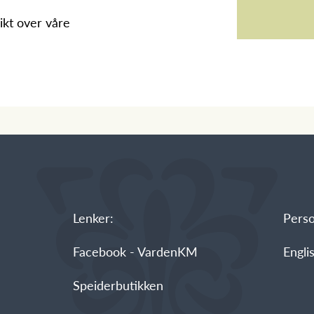
ikt over våre
Lenker:
Pers
Facebook - VardenKM
Engli
Speiderbutikken