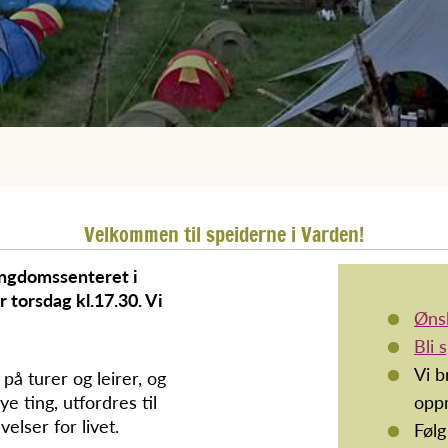
Velkommen til speiderne i Varden!
ngdomssenteret i
 torsdag kl.17.30. Vi
Ønsk
Bli 
Vi 
å turer og leirer, og
 ting, utfordres til
opp
elser for livet.
Følg