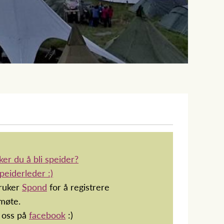
er du å bli speider?
speiderleder :)
bruker
Spond
for å registrere
møte.
 oss på
facebook
:)