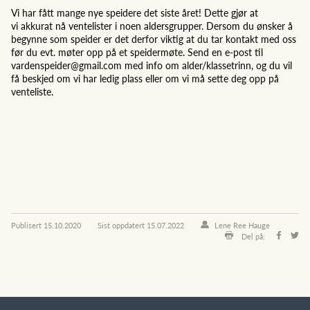
Vi har fått mange nye speidere det siste året! Dette gjør at
vi akkurat nå ventelister i noen aldersgrupper. Dersom du ønsker å
begynne som speider er det derfor viktig at du tar kontakt med oss
før du evt. møter opp på et speidermøte. Send en e-post til
vardenspeider@gmail.com med info om alder/klassetrinn, og du vil
få beskjed om vi har ledig plass eller om vi må sette deg opp på
venteliste.
Publisert
15.10.2020
Sist oppdatert
15.07.2022
Lene Ree Hauge
Del på: